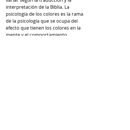
variar según la traducción y la 
interpretación de la Biblia. La 
psicología de los colores es la rama 
de la psicología que se ocupa del 
efecto que tienen los colores en la 
mente y el comportamiento 
humano. Los colores pueden tener 
un impacto significativo en nuestras 
emociones, percepciones y 
comportamiento, y por lo tanto, se 
utilizan a menudo en la publicidad, 
el diseño gráfico y el marketing para 
transmitir mensajes y crear una 
cierta atmósfera o estado de ánimo. 
Los colores tienen diferentes 
significados y simbolismos en 
diferentes culturas y contextos. 
Aunque hay muchas 
interpretaciones diferentes de lo 